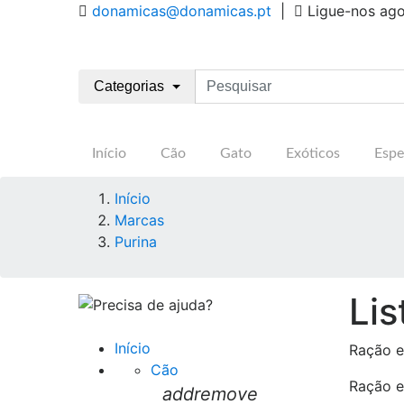
donamicas@donamicas.pt
|
Ligue-nos ag
Categorias
Início
Cão
Gato
Exóticos
Espe
Início
Marcas
Purina
Lis
Início
Ração e
Cão
Ração e
add
remove