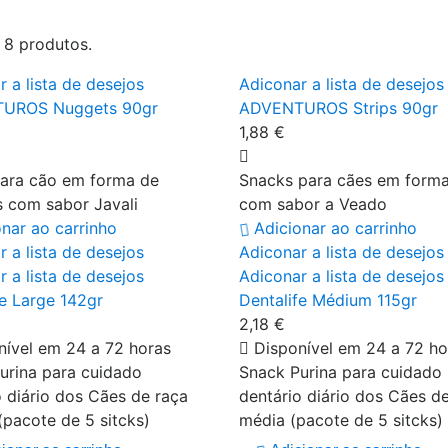
 8 produtos.
 a lista de desejos
Adiconar a lista de desejos
UROS Nuggets 90gr
ADVENTUROS Strips 90gr
1,88 €
ara cão em forma de
Snacks para cães em forma 
 com sabor Javali
com sabor a Veado
onar ao carrinho
Adicionar ao carrinho
 a lista de desejos
Adiconar a lista de desejos
 a lista de desejos
Adiconar a lista de desejos
fe Large 142gr
Dentalife Médium 115gr
2,18 €
ível em 24 a 72 horas
Disponível em 24 a 72 ho
urina para cuidado
Snack Purina para cuidado
o diário dos Cães de raça
dentário diário dos Cães d
(pacote de 5 sitcks)
média (pacote de 5 sitcks)