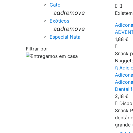
Gato
add
remove
Existem
Exóticos
Adiconar
add
remove
ADVENT
Especial Natal
1,88 €
Filtrar por
Snack p
Nuggets
Adici
Adiconar
Adiconar
Dentali
2,18 €
Dispon
Snack P
dentári
grande 