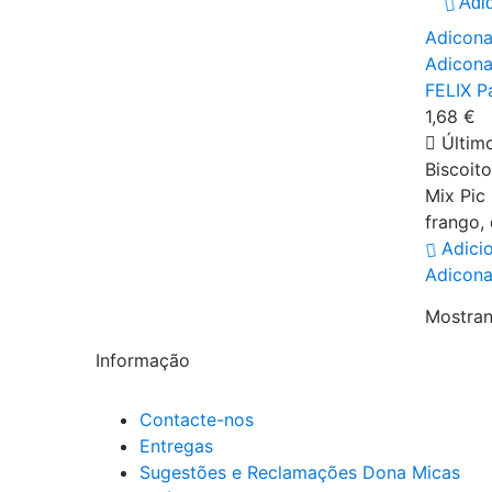
Adic
Adiconar
Adiconar
FELIX P
1,68 €
Último
Biscoit
Mix Pic
frango, 
Adici
Adiconar
Mostran
Informação
Contacte-nos
Entregas
Sugestões e Reclamações Dona Micas