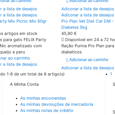
ionar ao carrinho
Adicionar ao carrinho
 a lista de desejos
Adiconar a lista de desejos
 a lista de desejos
Adiconar a lista de desejos
arty Mix Picnic Mix 60gr
Pro Plan Vet Diet Cat DM -
Diabetes 5kg
s artigos em stock
45,90 €
os para gato FELIX Party
Disponível em 24 a 72 ho
 Nic aromatizado com
Ração Purina Pro Plan para
queijo e peru
diabeticos
onar ao carrinho
Adicionar ao carrinho
 a lista de desejos
Adiconar a lista de desejos
do 1-8 de um total de 8 artigo(s)
1
A Minha Conta
S
As minhas encomendas
As minhas devoluções de mercadoria
As minhas notas de crédito
S