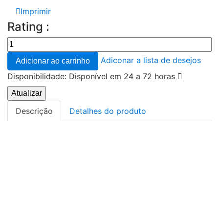
Imprimir
Rating :
Adiconar a lista de desejos
Adicionar ao carrinho
Disponibilidade:
Disponível em 24 a 72 horas
Descrição
Detalhes do produto
Suporte nutricional em animais com anemia por
deficiência de ferro ou défices nutricionais;
Processos de convalescença , falta de
apetite e recuperação;
Animais dadores de sangue;
Suporte nutricional em fêmeas grávidas e
lactantes , cachorros, animais idosos;