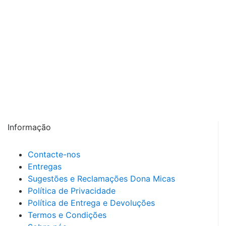
Melhoria de desempenho e atraso no início da
"fadiga" em animais de esporte ou trabalho;
Rico em Ferro, Cobre, Vitaminas B
, B
, B
,
2
6
9
B
e K
, essenciais para a síntese de hemácias
12
3
e hemoglobina;
Com Vitamina C, para melhor absorção do Ferro;
Contém níveis moderados de Fósforo -
Adequado para animais com Doença Renal;
Chews altamente palatáveis.
Informação
Contacte-nos
Entregas
Sugestões e Reclamações Dona Micas
Política de Privacidade
Política de Entrega e Devoluções
Termos e Condições