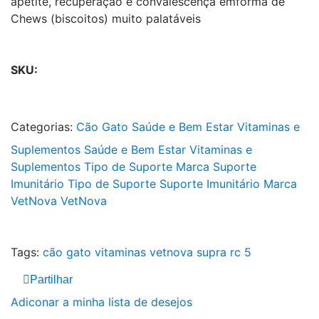
apetite, recuperação e convalescença emforma de
Chews (biscoitos) muito palatáveis
SKU:
Categorias:
Cão
Gato
Saúde e Bem Estar
Vitaminas e
Suplementos
Saúde e Bem Estar
Vitaminas e
Suplementos
Tipo de Suporte
Marca
Suporte
Imunitário
Tipo de Suporte
Suporte Imunitário
Marca
VetNova
VetNova
Tags:
cão
gato
vitaminas
vetnova
supra rc 5
Partilhar
Adiconar a minha lista de desejos