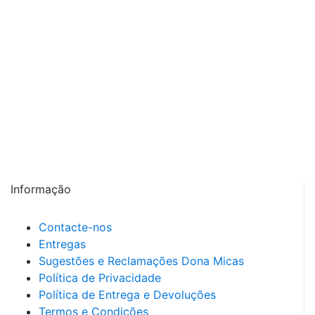
MOS e vitamina B12), milho, Hidrolisado de proteína
animal, aveia (fonte de fibras nobres), ovo inteiro em
pó (fonte de proteínas nobres), peixe (salmão
esidratado), óleo de peixe (óleo de salmão), XOS
(xilo-oligossacarídeos 3 g/kg), levedura hidrolisada
(MOS), yucca schidigera,pirulina, cartilagem
hidrolisada (fonte de sulfato de condroitina),
crustáceos hidrolisados (fonte de glucosamina),
Metilsulfonilmetano, raiz de equinácea, orégãos,
alho seco em pó.
Informação
Contacte-nos
Entregas
Sugestões e Reclamações Dona Micas
Política de Privacidade
Política de Entrega e Devoluções
Termos e Condições