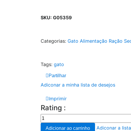
SKU:
G05359
Categorias:
Gato
Alimentação
Ração Se
Tags:
gato
Partilhar
Adiconar a minha lista de desejos
Imprimir
Rating :
Adiconar a list
Adicionar ao carrinho