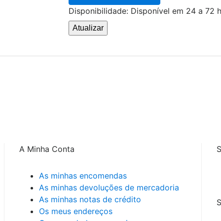
Disponibilidade:
Disponível em 24 a 72 
lto teor de proteínas e substâncias vitais e para problemas de absor
uras animais*, sais minerais, proteínas de porco e de aves hidrolisadas
ixe*, sementes de psílio (Plantago (L.) spp.), fruto-oligossacarídeos, m
A Minha Conta
S
As minhas encomendas
As minhas devoluções de mercadoria
As minhas notas de crédito
S
Os meus endereços