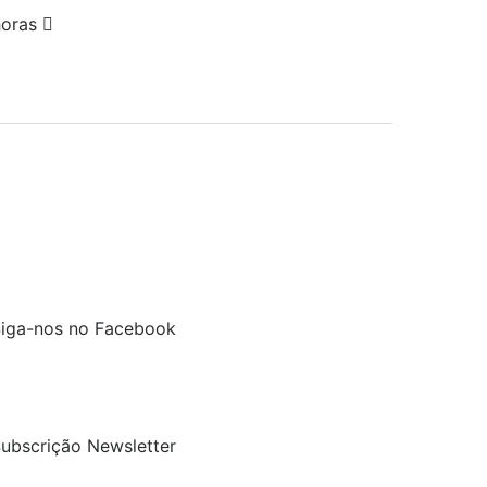
horas
ção aguda do intestino.
, polpa de beterraba, lignocelulose, linhaça, levedura de
oluscos hidrolisados ​​(fonte de quitosana), cálcio
iga-nos no Facebook
ubscrição Newsletter