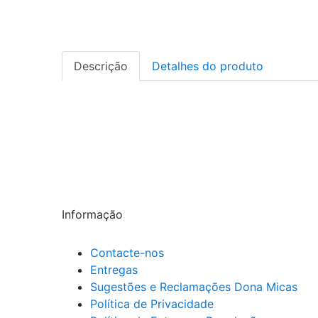
Descrição
Detalhes do produto
Ração para gatos adultos com problemas digestivos com a
Composição:
Proteínas* de porco e de aves desidratadas, arroz*, gord
cerveja (fonte de beta-glucanos e nucleótidos), óleo de pe
butirato, l
actobacillus acidophilus
pasteurizado.
*Componentes altamente digestíveis.
Informação
Contacte-nos
Entregas
Sugestões e Reclamações Dona Micas
Política de Privacidade