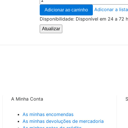
Adiconar a list
Adicionar ao carrinho
Disponibilidade:
Disponível em 24 a 72 
ecorrência de cálculos de estruvite e redução da formação de cálc
A Minha Conta
S
As minhas encomendas
As minhas devoluções de mercadoria