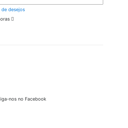
a de desejos
horas
ulos de oxalato.
iga-nos no Facebook