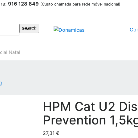
ora:
916 128 849
(Custo chamada para rede móvel nacional)
search
Co
cial Natal
g
HPM Cat U2 Dis
Prevention 1,5k
27,31 €