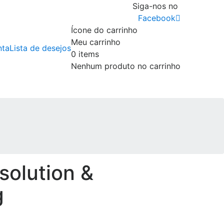
Siga-nos no
Facebook
Ícone do carrinho
Meu carrinho
nta
Lista de desejos
0
items
Nenhum produto no carrinho
solution &
g