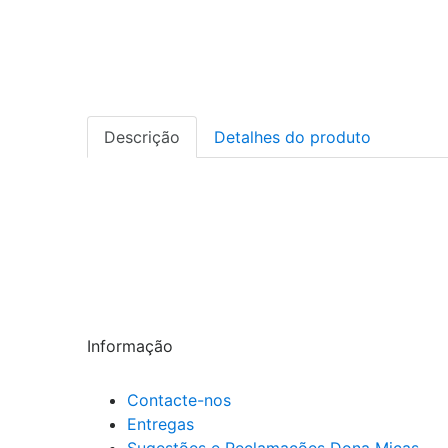
Descrição
Detalhes do produto
Ração seca para gato para dissolução e redução da r
Aumenta a Ingestão de Água.
RSS de Estruvite Baixo (<1).
Optimiza o pH Urinário.
Quelante de Fósforo.
Controlo do Peso Corporal.
Informação
Contacte-nos
Entregas